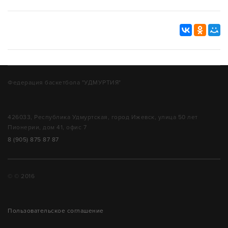
Федерация баскетбола "УДМУРТИЯ"
426033, Республика Удмуртская, город Ижевск, улица 50 лет
Пионерии, дом 41, офис 7
8 (905) 875 87 87
© © 2016
Пользовательское соглашение