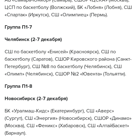
ЦСП по баскетболу (Волжский), БК «Лобня» (Лобня), СШ
«Спартак» (Иркутск), СШ «Олимпиец» (Пермь).
Группа П1-7
Челябинск (2-7 декабря)
СШ по баскетболу «Енисей» (Красноярск), СШ по
баскетболу (Саратов), СШОР Кировского района (Санкт-
Петербург), СШ №8 по баскетболу (Челябинск), СШ
«Олимп» (Челябинск), СШОР №2 «Ювента» (Тольятти).
Группа П1-8
Новосибирск (2-7 декабря)
БК «Уралмаш-Кидс» (Екатеринбург), СШ «Аверс»
(Сургут), СШ «Энергия» (Новосибирск), СШОР «Динамо»
(Москва), СШ «Феникс» (Хабаровск), СШ «АлтайБаскет»
(Барнаул).