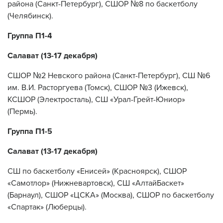
района (Санкт-Петербург), СШОР №8 по баскетболу
(Челябинск).
Группа П1-4
Салават (13-17 декабря)
СШОР №2 Невского района (Санкт-Петербург), СШ №6
им. В.И. Расторгуева (Томск), СШОР №3 (Ижевск),
КСШОР (Электросталь), СШ «Урал-Грейт-Юниор»
(Пермь).
Группа П1-5
Салават (13-17 декабря)
СШ по баскетболу «Енисей» (Красноярск), СШОР
«Самотлор» (Нижневартовск), СШ «АлтайБаскет»
(Барнаул), СШОР «ЦСКА» (Москва), СШОР по баскетболу
«Спартак» (Люберцы).